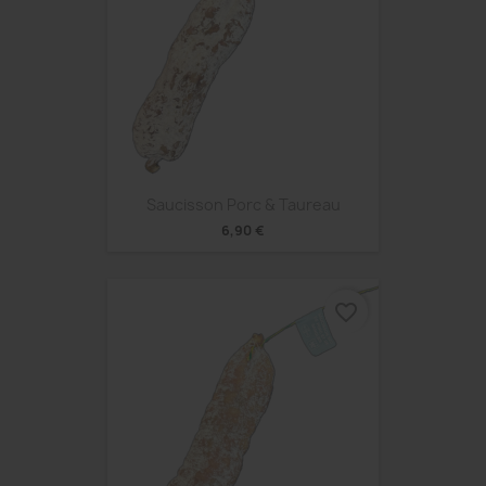
Saucisson Porc & Taureau
6,90 €
favorite_border