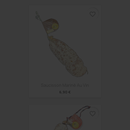
favorite_border
Saucisson Mariné Au Vin
6,90 €
favorite_border