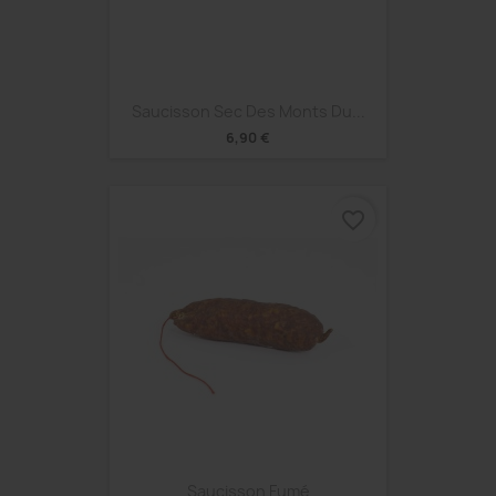
Saucisson Sec Des Monts Du...
6,90 €
favorite_border
Saucisson Fumé