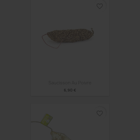
favorite_border
Saucisson Au Poivre
6,90 €
favorite_border