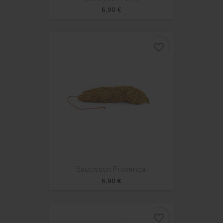
6,90 €
favorite_border
Saucisson Provençal
6,90 €
favorite_border