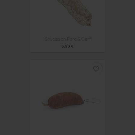
Saucisson Porc & Cerf
6,90 €
favorite_border