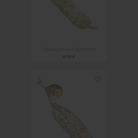
Saucisson Aux Noisettes
6,90 €
favorite_border