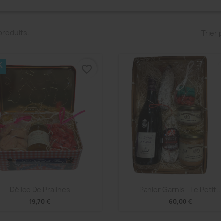
8 produits.
Trier 
K
favorite_border
Aperçu rapide
Aperçu rapide


Délice De Pralines
Panier Garnis - Le Petit..
19,70 €
60,00 €