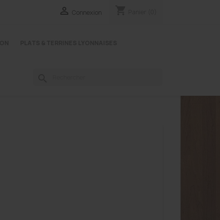
shopping_cart

Panier
(0)
Connexion
YON
PLATS & TERRINES LYONNAISES
search