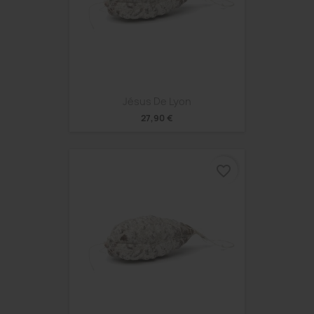
Jésus De Lyon
27,90 €
favorite_border