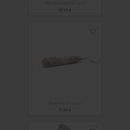
Mini Rosette De Lyon
12,90 €
favorite_border
Rosette De Lyon
17,90 €