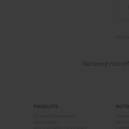
Afficha
Recevez nos off
PRODUITS
NOTR
Douceurs Lyonnaises
Livrai
Idée cadeau
Mentio
Nos spécialités Lyonnaises
Condit