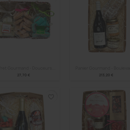
Aperçu rapide
Aperçu rapide


fret Gourmand - Douceurs...
Panier Gourmand - Boulevar
27,70 €
213,20 €
favorite_border