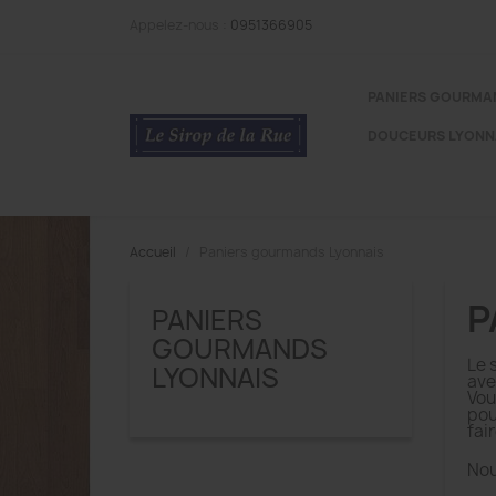
Appelez-nous :
0951366905
PANIERS GOURMA
DOUCEURS LYONN
Accueil
Paniers gourmands Lyonnais
P
PANIERS
GOURMANDS
Le 
LYONNAIS
ave
Vou
po
fair
Nou