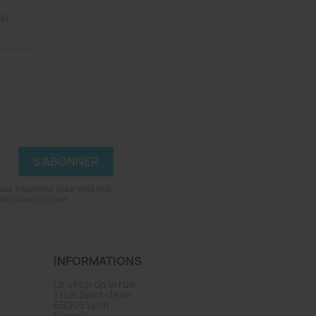
ël
ous trouverez pour cela nos
ilisation du site.
INFORMATIONS
Le sirop de la rue
1 rue Saint-Jean
69005 Lyon
France