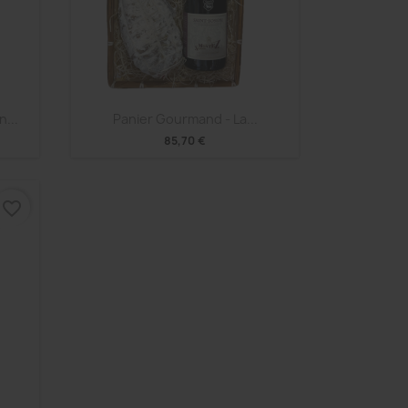
Aperçu rapide

n...
Panier Gourmand - La...
85,70 €
favorite_border