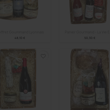
Aperçu rapide
Aperçu rapide


ffret Goummand Lyonnais
Panier Gourmand - La Vie E
48,10 €
50,30 €
favorite_border