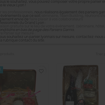
vous le souhaitez, vous pouvez composer votre propre panier e
s le vieux Lyon !
r les professionnels,
nous réalisons également des paniers garn
 événements que ce soit
séminaire
,
Team Building
,
réunions d'
plement envie de
faire plaisir à vos collaborateurs
fessionnels du Grand Lyon :
raison gratuite sur le lieu de votre événement. (séminaire, hôtel,
onditions en bas de page des Paniers Garnis.
re Panier sur mesure :
vous souhaitez un panier lyonnais sur mesure, contactez-nous
 la rubrique contact du site.
17 produits.
Trier 
K
favorite_border