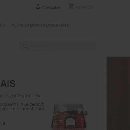
shopping_cart

Panier
(0)
Connexion
YON
PLATS & TERRINES LYONNAISES
search
AIS
arnis
confectionnés
ccasions, que ce soit
ncore simplement pour
êve.