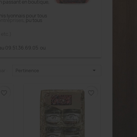
n passant en boutique,
is lyonnais pour tous
entreprises
, pu tous
 etc.)
 au 09.51.36.69.05 ou

par :
Pertinence
favorite_border
favorite_border