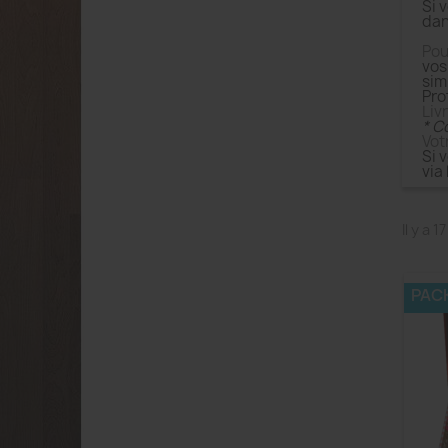
Si 
dan
Pou
vos
sim
Pro
Liv
* C
Vot
Si 
via
Il y a 
PAC