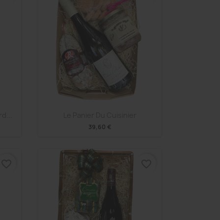
Aperçu rapide

d...
Le Panier Du Cuisinier
39,60 €
favorite_border
favorite_border