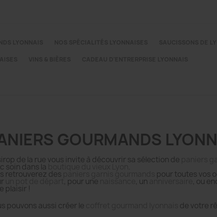
NDS LYONNAIS
NOS SPÉCIALITÉS LYONNAISES
SAUCISSONS DE L
AISES
VINS & BIÈRES
CADEAU D'ENTRERPRISE LYONNAIS
ANIERS GOURMANDS LYONN
sirop de la rue vous invite à découvrir sa sélection de
paniers g
c soin dans la
boutique du vieux Lyon
.
s retrouverez des
paniers garnis gourmands
pour toutes vos o
ur
un pot de départ
, pour une
naissance
, un
anniversaire
, ou e
e plaisir !
s pouvons aussi créer le
coffret gourmand lyonnais
de votre r