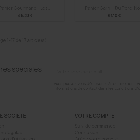
Aperçu rapide
Aperçu rapide


Panier Gourmand - Les...
Panier Garni - Du Père-No
46,20 €
61,10 €
ge 1-17 de 17 article(s)
res spéciales
Vous pouvez vous désinscrire à tout moment. V
informations de contact dans les conditions d'ut
E SOCIÉTÉ
VOTRE COMPTE
son
Suivi de commande
ns légales
Connexion
ions d'utilisation
Créez votre compte