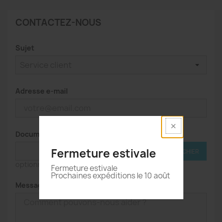
CONTACTEZ-NOUS
Sujet
Adresse e-mail
Document joint
Fermeture estivale
CHOISIR UN FICHIER
optionnel
Fermeture estivale
Prochaines expéditions le 10 août
Message