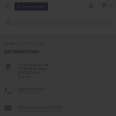
shopping_cart


(0)
search
Accueil
Contactez-nous
INFORMATIONS
Le sirop de la rue

1 rue Saint-Jean
69005 Lyon
France
Appelez-nous :

0951366905

Envoyez-nous un e-mail :
contact@lesiropdelarue.com