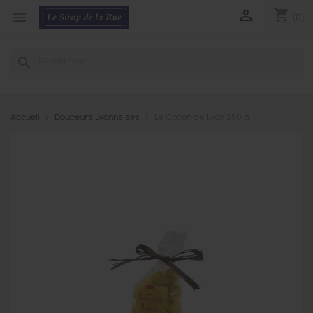
shopping_cart


(0)
search
Accueil
Douceurs Lyonnaises
Le Cocon de Lyon 250 g