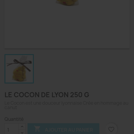
LE COCON DE LYON 250 G
Le Cocon est une douceur lyonnaise Crée en hommage au
canut
Quantité

favorite_border
AJOUTER AU PANIER