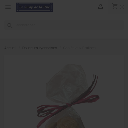
shopping_cart


(0)
search
Accueil
Douceurs Lyonnaises
Sablés aux Pralines