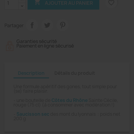

favorite_border
AJOUTER AU PANIER
Partager
Garanties sécurité
Paiement en ligne sécurisé
Description
Détails du produit
Une formule apéritif des gones, tout simple pour
(se) faire plaisir.
- une bouteille de
Côtes du Rhône
Sainte Cécile,
rouge (75 cl) (à consommer avec modération !)
-
Saucisson sec
des mont du lyonnais : poids net
200 g