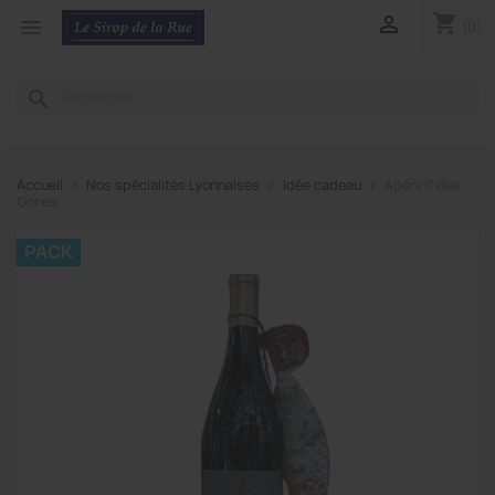
shopping_cart


(0)
search
Accueil
Nos spécialités Lyonnaises
Idée cadeau
Apéririf des
Gones
PACK