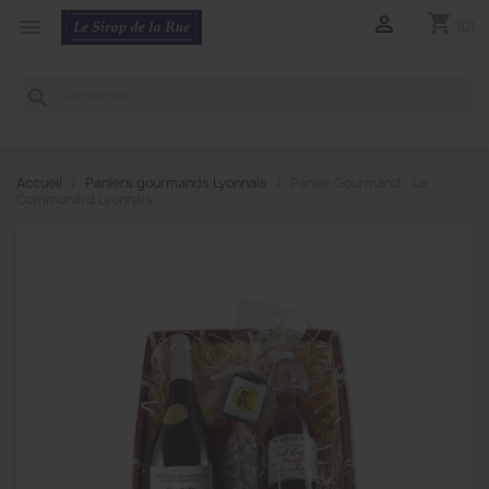
shopping_cart


(0)
search
Accueil
Paniers gourmands Lyonnais
Panier Gourmand - Le
Communard Lyonnais