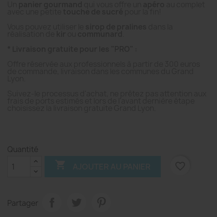
Un
panier gourmand
qui vous offre un
apéro
au complet
avec une petite
touche de sucré
pour la fin!
Vous pouvez utiliser le
sirop de pralines
dans la
réalisation de
kir
ou
communard
.
* Livraison gratuite pour les "PRO" :
Offre réservée aux professionnels à partir de 300 euros
de commande, livraison dans les communes du Grand
Lyon.
Suivez-le processus d'achat, ne prêtez pas attention aux
frais de ports estimés et lors de l'avant dernière étape
choisissez la livraison gratuite Grand Lyon.
Quantité

favorite_border
AJOUTER AU PANIER
Partager