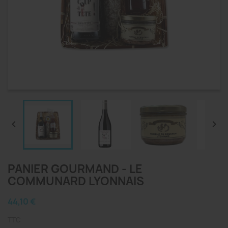


PANIER GOURMAND - LE
COMMUNARD LYONNAIS
44,10 €
TTC