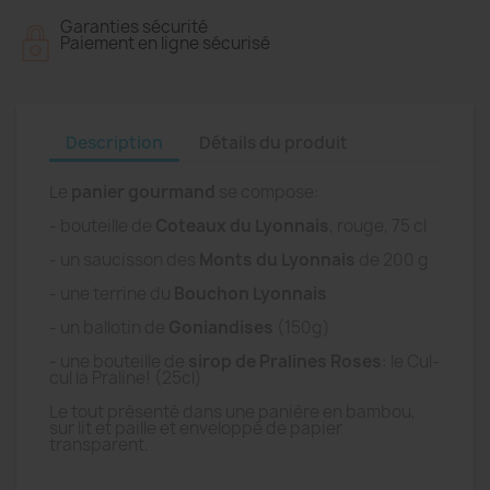
Garanties sécurité
Paiement en ligne sécurisé
Description
Détails du produit
Le
panier gourmand
se compose:
- bouteille de
Coteaux du Lyonnais
, rouge, 75 cl
- un saucisson des
Monts du Lyonnais
de 200 g
- une terrine du
Bouchon Lyonnais
- un ballotin de
Goniandises
(150g)
-
une bouteille de
sirop de Pralines Roses
: le Cul-
cul la Praline! (25cl)
Le tout présenté dans une panière en bambou,
sur lit et paille et enveloppé de papier
transparent.